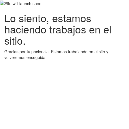
Lo siento, estamos
haciendo trabajos en el
sitio.
Gracias por tu paciencia. Estamos trabajando en el sito y
volveremos enseguida.